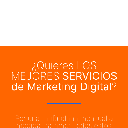
¿Quieres LOS
MEJORES
SERVICIOS
de Marketing Digital
?
Por una tarifa plana mensual a
medida tratamos todos estos