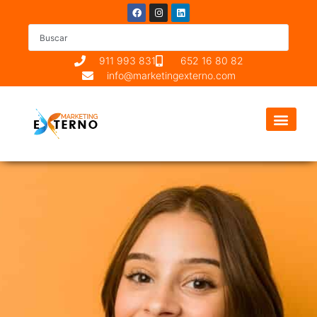
911 993 831
652 16 80 82
info@marketingexterno.com