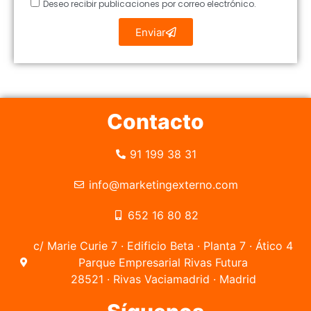
Deseo recibir publicaciones por correo electrónico.
Enviar
Contacto
91 199 38 31
info@marketingexterno.com
652 16 80 82
c/ Marie Curie 7 · Edificio Beta · Planta 7 · Ático 4
Parque Empresarial Rivas Futura
28521 · Rivas Vaciamadrid · Madrid