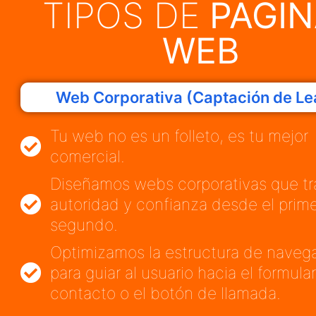
TIPOS DE
PÁGI
WEB
Web Corporativa (Captación de Le
Tu web no es un folleto, es tu mejor
comercial.
Diseñamos webs corporativas que t
autoridad y confianza desde el prim
segundo.
Optimizamos la estructura de naveg
para guiar al usuario hacia el formula
contacto o el botón de llamada.