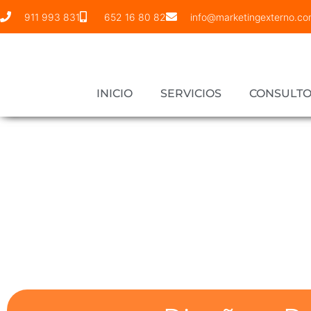
911 993 831
652 16 80 82
info@marketingexterno.c
INICIO
SERVICIOS
CONSULTO