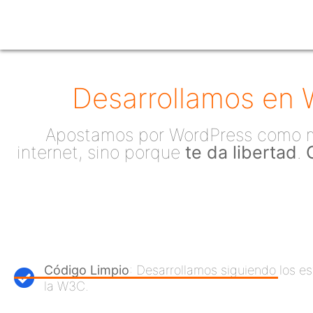
Desarrollamos en
Apostamos por WordPress como mo
internet, sino porque
te da libertad
.
Código Limpio
: Desarrollamos siguiendo los e
la W3C.