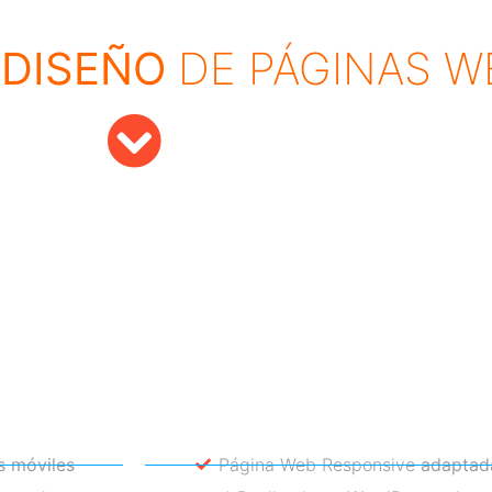
 DISEÑO
DE PÁGINAS W
s móviles
Página Web Responsive
adaptada