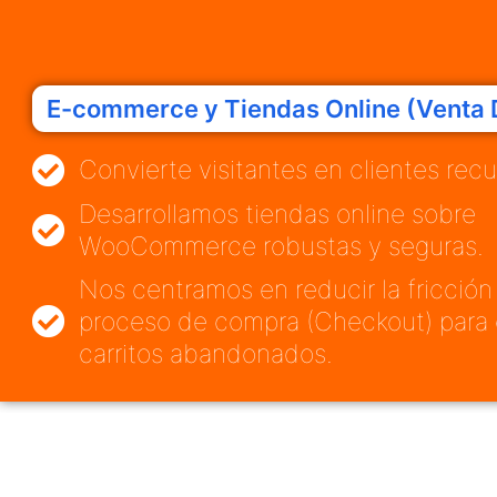
E-commerce y Tiendas Online (Venta 
Convierte visitantes en clientes recu
Desarrollamos tiendas online sobre
WooCommerce robustas y seguras.
Nos centramos en reducir la fricción
proceso de compra (Checkout) para 
carritos abandonados.