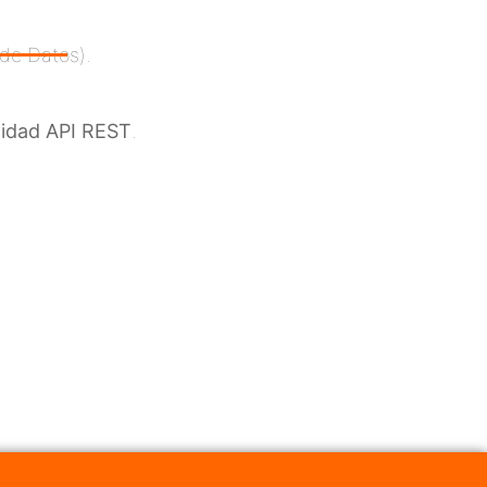
de Datos).
lidad API REST
.