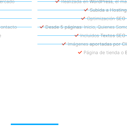
mercado
Realizada en
WordPress
, el m
Subida a Hosting
Optimización
SEO 
Contacto
Desde 5 páginas
: Inicio, Quienes Som
e
Incluidos
Textos SEO
Imágenes
aportadas por Cl
Página de tienda o