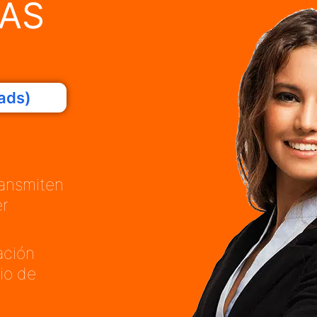
NAS
ads)
ransmiten
er
ación
rio de