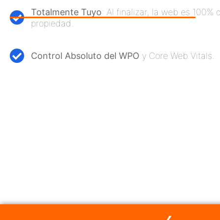
Totalmente Tuyo
: Al finalizar, la web es 100% 
propiedad.
Control Absoluto del WPO
y Core Web Vitals.