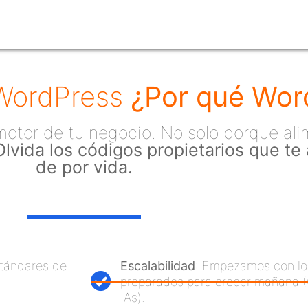
 WordPress
¿Por qué Wor
tor de tu negocio. No solo porque ali
Olvida los códigos propietarios que te
de por vida.
stándares de
Escalabilidad
: Empezamos con lo 
preparados para crecer mañana 
IAs).