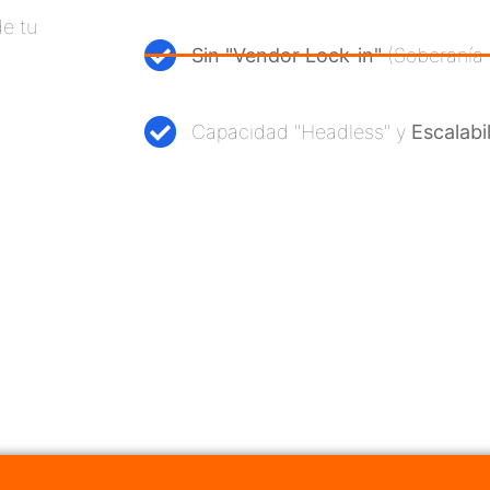
de tu
Sin "Vendor Lock-in"
(Soberanía 
Capacidad "Headless" y
Escalabi