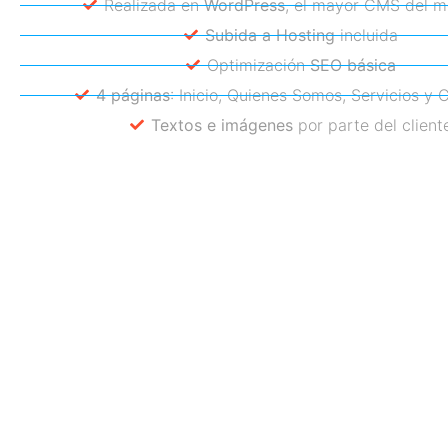
Realizada en
WordPress
, el mayor CMS del 
Subida a Hosting
incluida
Optimización
SEO básica
4 páginas
: Inicio, Quienes Somos, Servicios y 
Textos e imágenes
por parte del client