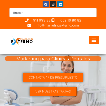
911 993 831
652 16 80 82
info@marketingexterno.com
Marketing para
Clínicas Dentales
CONTACTA / PIDE PRESUPUESTO
VER NUESTRAS TARIFAS