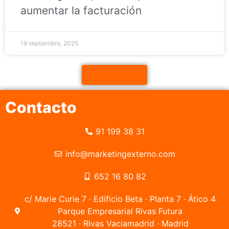
aumentar la facturación
19 septiembre, 2025
IR AL BLOG
Contacto
91 199 38 31
info@marketingexterno.com
652 16 80 82
c/ Marie Curie 7 · Edificio Beta · Planta 7 · Ático 4
Parque Empresarial Rivas Futura
28521 · Rivas Vaciamadrid · Madrid