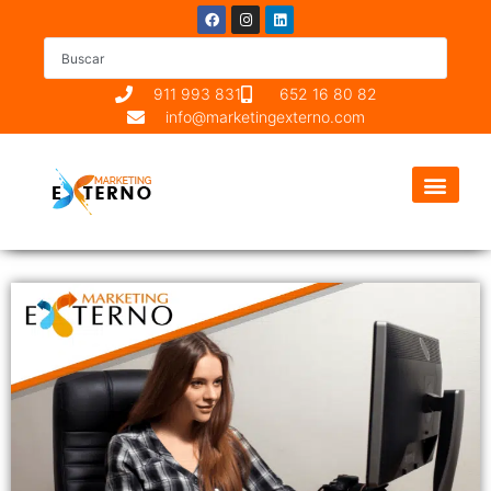
911 993 831
652 16 80 82
info@marketingexterno.com