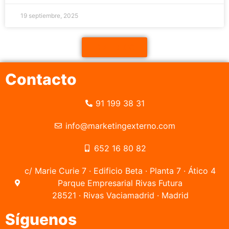
19 septiembre, 2025
IR AL BLOG
Contacto
91 199 38 31
info@marketingexterno.com
652 16 80 82
c/ Marie Curie 7 · Edificio Beta · Planta 7 · Ático 4
Parque Empresarial Rivas Futura
28521 · Rivas Vaciamadrid · Madrid
Síguenos