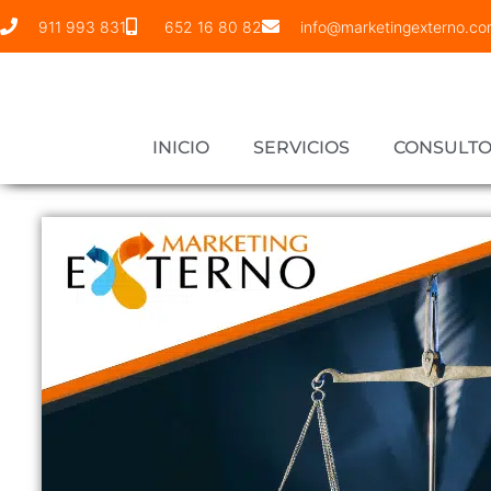
911 993 831
652 16 80 82
info@marketingexterno.c
INICIO
SERVICIOS
CONSULTO