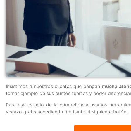
Insistimos a nuestros clientes que pongan
mucha atenc
tomar ejemplo de sus puntos fuertes y poder diferenciar
Para ese estudio de la competencia usamos herramien
vistazo gratis accediendo mediante el siguiente botón:
Estudiar a mi competen